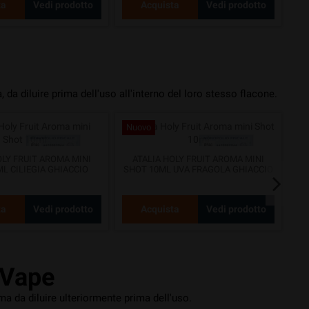
ta
Vedi prodotto
Acquista
Vedi prodotto
t
da diluire prima dell'uso all'interno del loro stesso flacone.
Nuovo
N
OLY FRUIT AROMA MINI
ATALIA HOLY FRUIT AROMA MINI
AG
L CILIEGIA GHIACCIO
SHOT 10ML UVA FRAGOLA GHIACCIO
1
ta
Vedi prodotto
Acquista
Vedi prodotto
 Vape
a da diluire ulteriormente prima dell'uso.