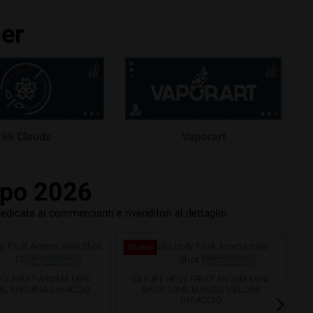
ner
99 Clouds
Vaporart
apo 2026
dedicata ai commercianti e rivenditori al dettaglio.
Nuovo
N
LY FRUIT AROMA MINI
CLEOFE HOLY FRUIT AROMA MINI
L ANGURIA GHIACCIO
SHOT 10ML MANGO MELONE
SH
GHIACCIO