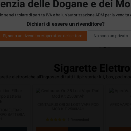
genzia delle Dogane e dei Mo
TE OMAGGIO
KIT + 1 OMAGGIO
LIQUIDI S
ESPO
o se sei titolare di partita IVA e hai un’autorizzazione ADM per la vendita 
Dichiari di essere un rivenditore?
hetto
Vedi pacchetto
V
Si, sono un rivenditore/operatore del settore
No sono un privato
Sigarette Elettr
arette elettroniche all'ingrosso di tutti i tipi: starter kit, box, pod mo
CENTAURUS ORI 35 LOST VAPE POD
APEX VAPO
MOD KIT 2500MAH
TION ELFBAR
RPO BATTERIA
H
1 Recensioni