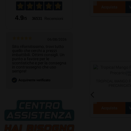
otto
Acquista
Vedi prodotto
Acquista
V
4.9
/5
36531
Recensioni
06/08/2026
Sito rifornitissimo, trovi tutto
quello che cerchi a prezzi
imbattibili. Ottimi consigli. Un
punto a favore per le
scontistiche e per la consegna
in contrassegno che uso
sempre!
Acquirente verificato
D
WHITE RAZZ FUYL 8000 POD
TROPICAL MANGO F
PEZZI
PRECARICATA 10ML
PRECARICAT
otto
Acquista
Vedi prodotto
Acquista
V