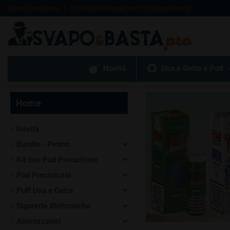
Spese Spedizione
Prodotti Selezionati per Voi | Svapoebasta
Novità
Usa e Getta e Pod
Home
Novità
Bundle - Promo
Kit con Pod Precaricate
Pod Precaricate
Puff Usa e Getta
Sigarette Elettroniche
Atomizzatori