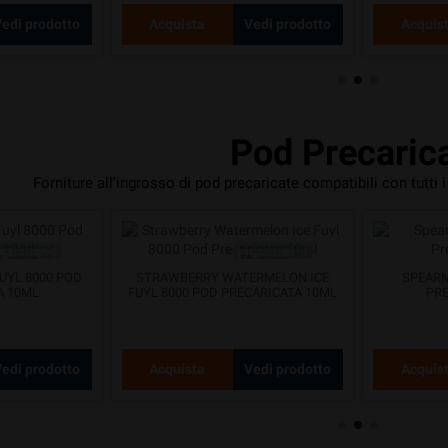
edi prodotto
Acquista
Vedi prodotto
Acquis
Pod Precaric
Forniture all'ingrosso di pod precaricate compatibili con tutti i
UYL 8000 POD
STRAWBERRY WATERMELON ICE
SPEARM
A 10ML
FUYL 8000 POD PRECARICATA 10ML
PRE
edi prodotto
Acquista
Vedi prodotto
Acquis