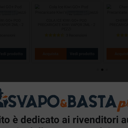
WI GO+ POD
COLA ICE KIWI GO+ POD
CHERRY
VAPOR 2ML - 2
PRECARICATE KIWI VAPOR 2ML - 2
PRECARICA
PEZZI
ecensioni
3 Recensioni
edi prodotto
Acquista
Vedi prodotto
Acquis
Promo e Bun
zione di promozioni e bundle di prodotti da svapo per rivenditori con
Pacchetto
to è dedicato ai rivenditori a
KVAPE 6 KIT +
PROMO ZENITH LUMIA INNOKIN 5
EXPO COCK