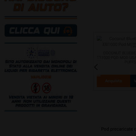
1000
COLA ELFBAR EB1000 POD MOD USA
COCONUT BLUEBE
 PUFFS
E GETTA - 1000 PUFFS
EB1000 POD MOD USA 
PUFF
otto
Acquista
Vedi prodotto
Acquista
V
Pod precaricate d