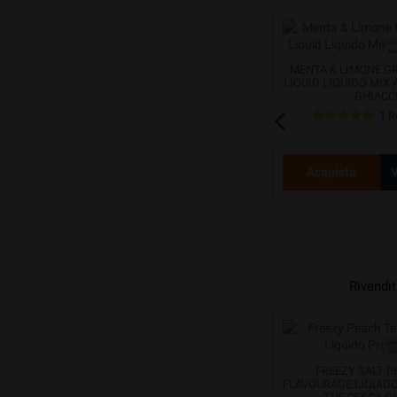
 KING
MENTA & LIMONE GR
E 10ML
LIQUID LIQUIDO MIX
MANGO & FRUTTI DI BOSCO
GHIACC
GRANITIKA KING LIQUID LIQUIDO
MIX AND VAPE 10ML GHIACCIO
1 R
otto
Acquista
Vedi prodotto
Acquista
V
Rivendit
FREEZY SALT AGRUMIX FLAVOURAGE
FREEZY SALT P
LIQUIDO PRONTO 10ML AGRUMI
FLAVOURAGE LIQUID