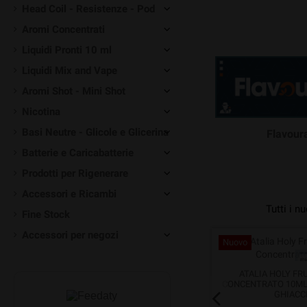
Head Coil - Resistenze - Pod
Aromi Concentrati
Liquidi Pronti 10 ml
Liquidi Mix and Vape
Aromi Shot - Mini Shot
Nicotina
Basi Neutre - Glicole e Glicerina
Flavoura
Batterie e Caricabatterie
Prodotti per Rigenerare
Accessori e Ricambi
Tutti i n
Fine Stock
Accessori per negozi
Nuovo
Nuovo
A
CLEOFE HOLY FRUIT AROMA
ATALIA HOLY FR
OLA
CONCENTRATO 10ML MANGO
CONCENTRATO 10ML
MELONE GHIACCIO
GHIACC