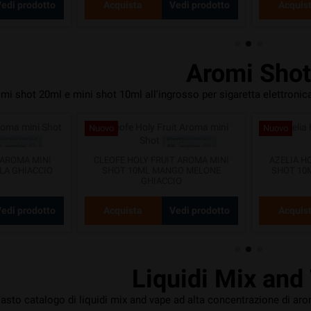
edi prodotto
Acquista
Vedi prodotto
Acquis
Aromi Sho
i shot 20ml e mini shot 10ml all'ingrosso per sigaretta elettronica, 
Nuovo
Nuovo
 AROMA MINI
CLEOFE HOLY FRUIT AROMA MINI
AZELIA H
LA GHIACCIO
SHOT 10ML MANGO MELONE
SHOT 10M
GHIACCIO
edi prodotto
Acquista
Vedi prodotto
Acquis
Liquidi Mix and
asto catalogo di liquidi mix and vape ad alta concentrazione di arom