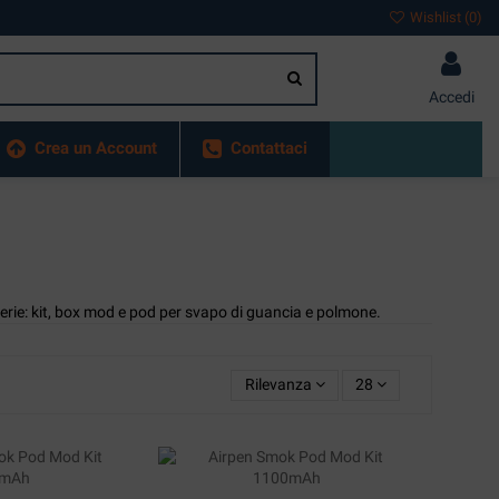
Wishlist (
0
)
Accedi
Crea un Account
Contattaci
erie: kit, box mod e pod per svapo di guancia e polmone.
Rilevanza
28