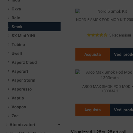
Moti
Oxva
Relx
NORD 5 SMOK POD MOD KIT 20
Smok
3 Recensioni
SX Mini YiHi
Tubino
Uwell
Acquista
Vedi prod
Vaperz Cloud
Vaporart
Vapor Storm
ARCO MAX SMOK POD MOD K
Vaporesso
1300MAH
Vaptio
Voopoo
Acquista
Vedi prod
Zoe
Atomizzatori
Visualizzati 1-28 su 28 articoli