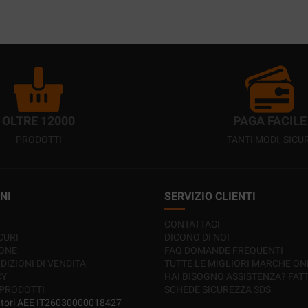
OLTRE 12000
PAGA FACILE
PRODOTTI
TANTI MODI, SICUR
NI
SERVIZIO CLIENTI
CONTATTACI
CURI
DICONO DI NOI
IONE
FAQ DOMANDE FREQUENTI
DIZIONI DI VENDITA
TUTTE LE MIGLIORI MARCHE ON
CY
HAI BISOGNO ASSISTENZA? FAT
 PRODOTTI
SCHEDE SICUREZZA SDS
ttori AEE IT26030000018427