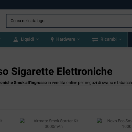
Liquidi
Hardware
Ricambi
o Sigarette Elettroniche
troniche Smok all'ingrosso
in vendita online per negozi di svapo e tabacch