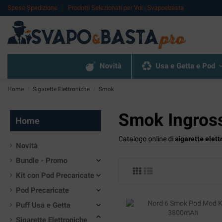
Spese Spedizione
Prodotti Selezionati per Voi | Svapoebasta
Novità
Usa e Getta e Pod
Home
Sigarette Elettroniche
Smok
Smok Ingross
Home
Catalogo online di
sigarette elet
Novità
Bundle - Promo
Kit con Pod Precaricate
Pod Precaricate
Puff Usa e Getta
Sigarette Elettroniche