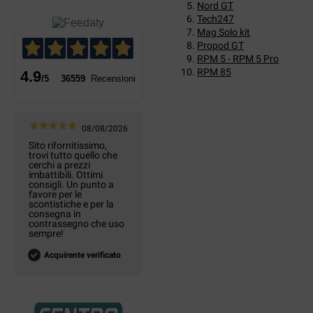
Nord GT
Tech247
Mag Solo kit
Propod GT
RPM 5 - RPM 5 Pro
RPM 85
4.9
/5
36559
Recensioni
08/08/2026
Sito rifornitissimo,
trovi tutto quello che
cerchi a prezzi
imbattibili. Ottimi
consigli. Un punto a
favore per le
scontistiche e per la
consegna in
contrassegno che uso
sempre!
Acquirente verificato