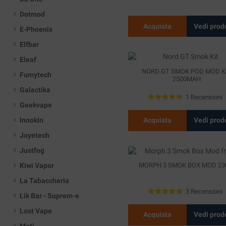
Dotmod
Acquista
Vedi prod
E-Phoenix
Elfbar
Eleaf
NORD GT SMOK POD MOD K
Fumytech
2500MAH
Galactika
1 Recensioni
Geekvape
Innokin
Acquista
Vedi prod
Joyetech
Justfog
MORPH 3 SMOK BOX MOD 2
Kiwi Vapor
La Tabaccheria
3 Recensioni
Lik Bar - Suprem-e
Lost Vape
Acquista
Vedi prod