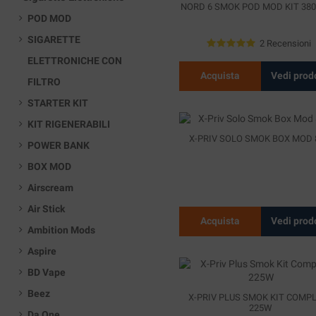
NORD 6 SMOK POD MOD KIT 38
POD MOD
SIGARETTE
2 Recensioni
ELETTRONICHE CON
Acquista
Vedi prod
FILTRO
STARTER KIT
KIT RIGENERABILI
X-PRIV SOLO SMOK BOX MOD
POWER BANK
BOX MOD
Airscream
Air Stick
Acquista
Vedi prod
Ambition Mods
Aspire
BD Vape
Beez
X-PRIV PLUS SMOK KIT COMP
225W
Da One