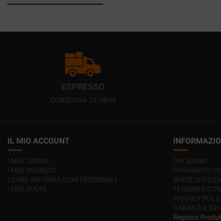
ESPRESSO
CONSEGNA 24/48HS
IL MIO ACCOUNT
INFORMAZIO
I MIEI ORDINI
CHI SIAMO
I MIEI INDIRIZZI
PAGAMENTI SI
LE MIE INFORMAZIONI PERSONALI
SPESE SPEDIZ
I MIEI BUONI
TERMINI E CON
PRIVACY POLI
GARANZIA SUI
Registro Produ