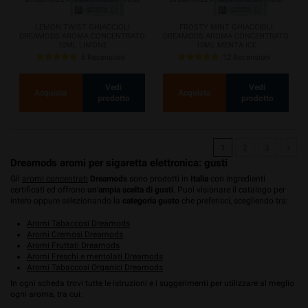
LEMON TWIST GHIACCIOLI
FROSTY MINT GHIACCIOLI
DREAMODS AROMA CONCENTRATO
DREAMODS AROMA CONCENTRATO
10ML LIMONE
10ML MENTA ICE
6 Recensioni
12 Recensioni
Vedi
Vedi
Acquista
Acquista
prodotto
prodotto
1
2
3
Dreamods aromi per sigaretta elettronica: gusti
Gli
aromi concentrati
Dreamods
sono prodotti in
Italia
con ingredienti
certificati ed offrono
un'ampia scelta di gusti
. Puoi visionare il catalogo per
intero oppure selezionando la
categoria gusto
che preferisci, scegliendo tra:
Aromi Tabaccosi Dreamods
Aromi Cremosi Dreamods
Aromi Fruttati Dreamods
Aromi Freschi e mentolati Dreamods
Aromi Tabaccosi Organici Dreamods
In ogni scheda trovi tutte le istruzioni e i suggerimenti per utilizzare al meglio
ogni aroma, tra cui: