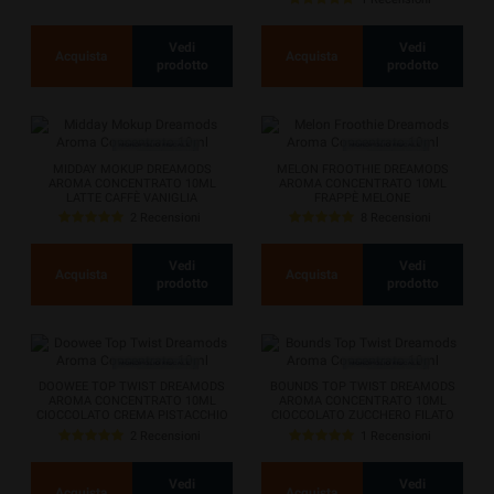
Vedi
Vedi
Acquista
Acquista
prodotto
prodotto
MIDDAY MOKUP DREAMODS
MELON FROOTHIE DREAMODS
AROMA CONCENTRATO 10ML
AROMA CONCENTRATO 10ML
LATTE CAFFÈ VANIGLIA
FRAPPÈ MELONE
2 Recensioni
8 Recensioni
Vedi
Vedi
Acquista
Acquista
prodotto
prodotto
DOOWEE TOP TWIST DREAMODS
BOUNDS TOP TWIST DREAMODS
AROMA CONCENTRATO 10ML
AROMA CONCENTRATO 10ML
CIOCCOLATO CREMA PISTACCHIO
CIOCCOLATO ZUCCHERO FILATO
COCCO
2 Recensioni
1 Recensioni
Vedi
Vedi
Acquista
Acquista