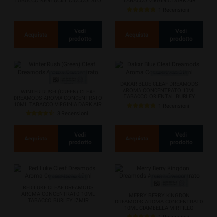
TABACCO KENTUCKY CIOCCOLATO
TABACCO VIRGINIA DARK AIR
KENTUCKY...
1 Recensioni
Vedi
Vedi
Acquista
Acquista
prodotto
prodotto
DAKAR BLUE CLEAF DREAMODS
AROMA CONCENTRATO 10ML
WINTER RUSH (GREEN) CLEAF
TABACCO ORIENTAL BURLEY
DREAMODS AROMA CONCENTRATO
VIRGINIA
10ML TABACCO VIRGINIA DARK AIR
1 Recensioni
MENTA
3 Recensioni
Vedi
Vedi
Acquista
Acquista
prodotto
prodotto
RED LUKE CLEAF DREAMODS
AROMA CONCENTRATO 10ML
MERRY BERRY KINGDON
TABACCO BURLEY IZMIR
DREAMODS AROMA CONCENTRATO
10ML CIAMBELLA MIRTILLO
1 Recensioni