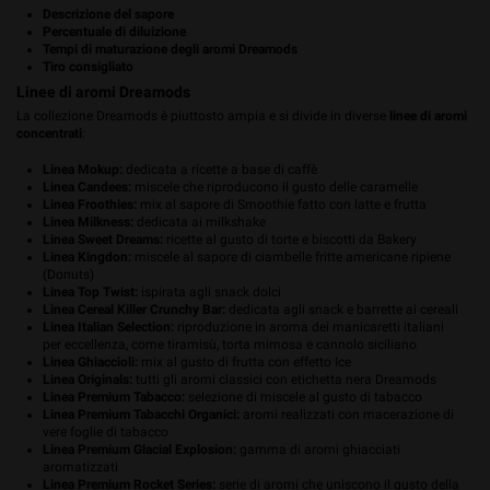
Descrizione del sapore
Percentuale di diluizione
Tempi di maturazione degli aromi Dreamods
Tiro consigliato
Linee di aromi Dreamods
La collezione Dreamods è piuttosto ampia e si divide in diverse
linee di aromi
concentrati
:
Linea Mokup:
dedicata a ricette a base di caffè
Linea Candees:
miscele che riproducono il gusto delle caramelle
Linea Froothies:
mix al sapore di Smoothie fatto con latte e frutta
Linea Milkness:
dedicata ai milkshake
Linea Sweet Dreams:
ricette al gusto di torte e biscotti da Bakery
Linea Kingdon:
miscele al sapore di ciambelle fritte americane ripiene
(Donuts)
Linea Top Twist:
ispirata agli snack dolci
Linea Cereal Killer Crunchy Bar:
dedicata agli snack e barrette ai cereali
Linea Italian Selection:
riproduzione in aroma dei manicaretti italiani
per eccellenza, come tiramisù, torta mimosa e cannolo siciliano
Linea Ghiaccioli:
mix al gusto di frutta con effetto Ice
Linea Originals:
tutti gli aromi classici con etichetta nera Dreamods
Linea Premium Tabacco:
selezione di miscele al gusto di tabacco
Linea Premium Tabacchi Organici:
aromi realizzati con macerazione di
vere foglie di tabacco
Linea Premium Glacial Explosion:
gamma di aromi ghiacciati
aromatizzati
Linea Premium Rocket Series:
serie di aromi che uniscono il gusto della