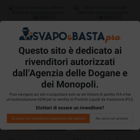
BANANA COWSPIRACY MILKNESS
NUTTY THRILLER CEREAL KILLER
DREAMODS AROMA CONCENTRATO
DREAMODS AROMA CONCENTRATO
10ML MILKSHAKE
10ML CEREALI CIOCCOLATO
BURRO...
2 Recensioni
7 Recensioni
Questo sito è dedicato ai
Vedi
Vedi
Acquista
Acquista
prodotto
prodotto
rivenditori autorizzati
dall’Agenzia delle Dogane e
dei Monopoli.
STONKS TOP TWIST DREAMODS
AROMA CONCENTRATO 10ML
CANNOLO ITALIAN SELECTION
Puoi navigare sul sito e acquistare solo se sei titolare di partita IVA e hai
BISCOTTO CREMA VANIGLIA
DREAMODS AROMA CONCENTRATO
un’autorizzazione ADM per la vendita di Prodotti Liquidi da Inalazione (PLI).
10ML CIALDA RICOTTA CANDITI
6 Recensioni
5 Recensioni
Dichiari di essere un rivenditore?
Si, sono un rivenditore/operatore del settore
No sono un privato
Vedi
Vedi
Acquista
Acquista
prodotto
prodotto