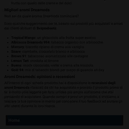
frutta con quello delle creme e dei dolci
Migliori aromi Dreamods
Non sai da quale aroma Dreamods cominciare?
Ecco qualche suggerimento per te, basato sui prodotti più acquistati e amati
dai clienti abituali di
Svapoebasta
:
Tropical Mango
: un ghiacciolo alla frutta super esotico
Albicocca Dreamods 994
: tabacco organico con albicocche
Mercury
: biscotto ripieno di crema alla vaniglia
Soave
: ciambella, cioccolato bianco e albicocca
Brown 91
: tabaccoso aromatizzato alle castagne
Lemon Tart
: crostata al limone
Bueno
: snack cioccolato, wafer e crema alla nocciola
Gold 94
: mix di tabacchi biondi per svapo di guancia all day
Aromi Dreamods: opinioni e recensioni
All'interno di ogni scheda prodotto hai a disposizione le
recensioni degli
aromi Dreamods
rilasciati da chi ha acquistato e provato il prodotto prima di
te: è molto utile leggerle per farsi un'idea più ampia sull'aroma che stai
pensando di acquistare. Quando compri e provi un prodotto, ti invitiamo a
lasciare la tua opinione in merito per conoscere il tuo feedback ed aiutare gli
altri utenti durante la loro ricerca.
Home