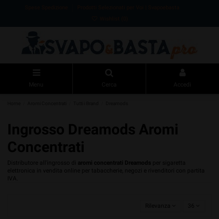
Spese Spedizione
Prodotti Selezionati per Voi | Svapoebasta
Wishlist (
0
)
Menu
Cerca
Accedi
Home
Aromi Concentrati
Tutti i Brand
Dreamods
Ingrosso Dreamods Aromi
Concentrati
Distributore all'ingrosso di
aromi concentrati Dreamods
per sigaretta
elettronica in vendita online per tabaccherie, negozi e rivenditori con partita
IVA.
Rilevanza
36