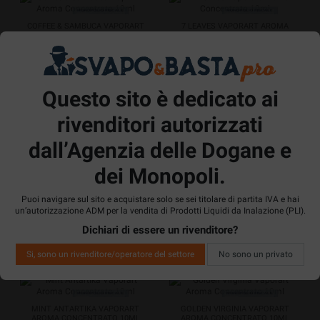
COFFEE & SAMBUCA VAPORART
7 LEAVES VAPORART AROMA
AROMA CONCENTRATO 10ML
CONCENTRATO 10ML TABACCO
CAFFÈ LIQUORE ANICE
1 Recensioni
10 Recensioni
Vedi
Vedi
Questo sito è dedicato ai
Acquista
Acquista
prodotto
prodotto
rivenditori autorizzati
dall’Agenzia delle Dogane e
BLACK LICORICE VAPORART
MIXED BERRIES VAPORART AROMA
dei Monopoli.
AROMA CONCENTRATO 10ML
CONCENTRATO 10ML FRUTTI DI
LIQUIRIZIA NERA
BOSCO
Puoi navigare sul sito e acquistare solo se sei titolare di partita IVA e hai
9 Recensioni
3 Recensioni
un’autorizzazione ADM per la vendita di Prodotti Liquidi da Inalazione (PLI).
Dichiari di essere un rivenditore?
Vedi
Vedi
Acquista
Acquista
prodotto
prodotto
Si, sono un rivenditore/operatore del settore
No sono un privato
MINT ANTARTIKA VAPORART
GOLDEN VIRGINIA VAPORART
AROMA CONCENTRATO 10ML
AROMA CONCENTRATO 10ML