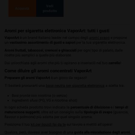
Vedi
Acquista
prodotto
Aromi per sigaretta elettronica VaporArt: tutti i gusti
VaporArt
è un brand italiano leader nel campo degli
aromi svapo
e propone
un
vastissimo assortimento di gusti e sapori
per la tua sigaretta elettronica.
Aromi fruttati, tabaccosi, cremosi e ghiacciati
per ogni tipo di palato, dalle
ricette più semplici a quelle più elaborate.
Dai un'occhiata agli aromi che più ti ispirano e inseriscili nel tuo
carrello
!
Come diluire gli aromi concentrati VaporArt
Preparare gli aromi VaporArt
è un gioco da ragazzi!
Ti basterà procurarti una
base neutra per sigaretta elettronica
a scelta tra:
Basi pronte con nicotina (o senza)
Ingredienti sfusi (PG, VG e nicotina shot)
In ogni scheda prodotto trovi indicata la
percentuale di diluizione
e i
tempi di
maturazione suggeriti
, oltre ad un consiglio sulla
tipologia di svapo
(guancia,
flavour o polmone) più adatta per quel singolo aroma.
Posiziona il tuo
kit per liquidi fai da te
sul tavolo e mettiti all'opera!
Qualora, però, dovessi aver bisogno di una
guida alla miscelazione degli aromi
,