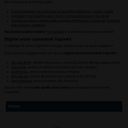
dai un'occhiata ai link qui sotto:
Come miscelare gli aromi per la sigaretta elettronica: guida rapida
Ingredienti dei liquidi svapo: dosi e composizione per il fai da te
Quanta nicotina mettere nella sigaretta elettronica? Guida per fumatori
che vogliono smettere
Hai ancora qualche dubbio?
Contattaci
e ti aiuteremo in prima persona!
Migliori aromi concentrati VaporArt
Il catalogo di aromi VaporArt è troppo ampio e non sai quali scegliere?
Ecco qualche suggerimento per te sui
migliori aromi concentrati VaporArt
:
Shinobi Killer
: aroma tabaccoso a base di Latakia, Burley, papaya e fico
Ciga Nilla
: aroma di tabacco aromatizzato alla vaniglia
StraPanna
: aroma cremoso panna e fragola
Shinobi Ice
: aroma ghiacciato con papaya e fico d'india
Lemonissimo
: aroma fruttato alla limonata
Ora dovresti avere
tutto quello che ti serve
per acquistare i tuoi aromi
VaporArt!
Home