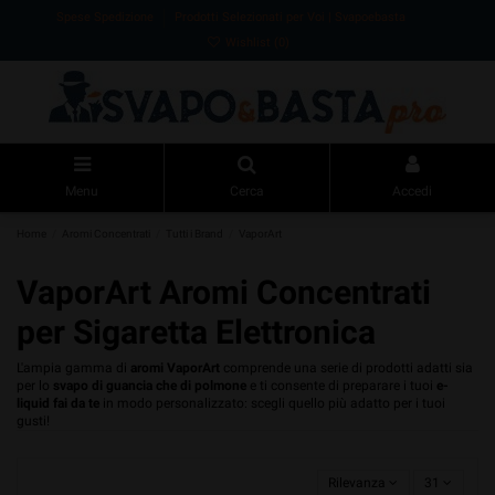
Spese Spedizione
Prodotti Selezionati per Voi | Svapoebasta
Wishlist (
0
)
Menu
Cerca
Accedi
Home
Aromi Concentrati
Tutti i Brand
VaporArt
VaporArt Aromi Concentrati
per Sigaretta Elettronica
L'ampia gamma di
aromi VaporArt
comprende una serie di prodotti adatti sia
per lo
svapo di guancia che di polmone
e ti consente di preparare i tuoi
e-
liquid fai da te
in modo personalizzato: scegli quello più adatto per i tuoi
gusti!
Rilevanza
31