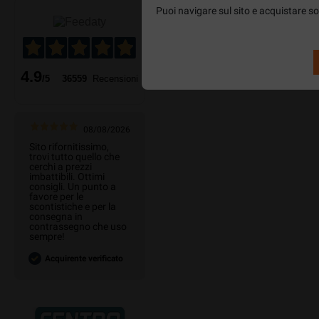
Puoi navigare sul sito e acquistare sol
4.9
/5
36559
Recensioni
08/08/2026
Sito rifornitissimo,
trovi tutto quello che
cerchi a prezzi
imbattibili. Ottimi
consigli. Un punto a
favore per le
scontistiche e per la
consegna in
contrassegno che uso
sempre!
Acquirente verificato