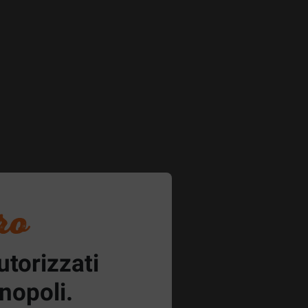
utorizzati
nopoli.