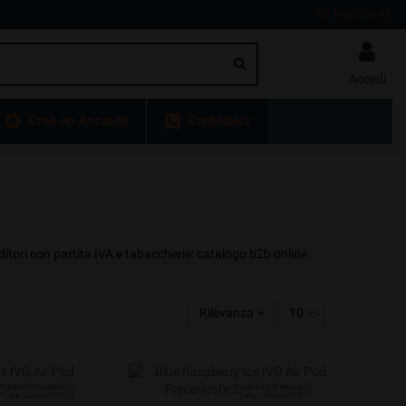
Wishlist (
0
)
Accedi
Crea un Account
Contattaci
ditori con partita IVA e tabaccherie: catalogo b2b online.
Rilevanza
10