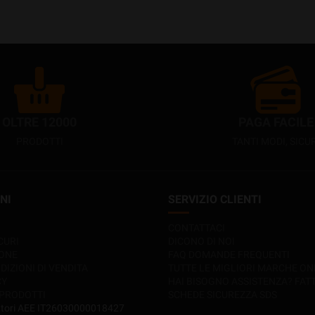
OLTRE 12000
PAGA FACILE
PRODOTTI
TANTI MODI, SICUR
NI
SERVIZIO CLIENTI
CONTATTACI
CURI
DICONO DI NOI
IONE
FAQ DOMANDE FREQUENTI
DIZIONI DI VENDITA
TUTTE LE MIGLIORI MARCHE ON
CY
HAI BISOGNO ASSISTENZA? FAT
 PRODOTTI
SCHEDE SICUREZZA SDS
ttori AEE IT26030000018427