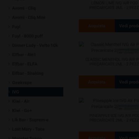
LEMON LIME IVG AIR POD
PRECARICATE 2ML - 2 PEZZ
Avomi - Cliq
Avomi - Cliq Mini
Acquista
Vedi prod
Fuyl
Fuyl - 8000 puff
Dinner Lady - Velto 10k
Elfbar - 4in1
CLASSIC MENTHOL IVG AIR 
Elfbar - ELFA
PRECARICATE 2ML - 2 PEZZ
Elfbar - Shaking
Acquista
Vedi prod
Geekvape
IVG
Kiwi - Air
Kiwi - Go+
PINEAPPLE ICE IVG AIR PO
Lik Bar - Suprem-e
PRECARICATE 2ML - 2 PEZZ
Lost Mary - Toca
Acquista
Vedi prod
Monster Svapo