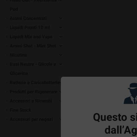
Head Coil - Resistenze -
Pod
Aromi Concentrati
Liquidi Pronti 10 ml
Liquidi Mix and Vape
Aromi Shot - Mini Shot
Nicotina
Basi Neutre - Glicole e
Glicerina
Batterie e Caricabatterie
Prodotti per Rigenerare
Accessori e Ricambi
Fine Stock
Questo si
Accessori per negozi
dall’A