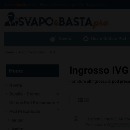
Spese Spedizione
Prodotti Selezionati per Voi | Svapoebasta
Novità
Usa e Getta e Pod
Home
Pod Precaricate
IVG
Ingrosso IVG
Home
Forniture all'ingrosso di
pod preca
Novità
Bundle - Promo
Kit con Pod Precaricate
Pod Precaricate
Air Bar
Aspire