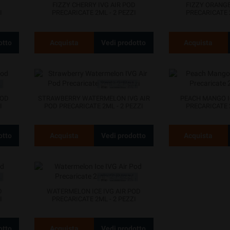
FIZZY CHERRY IVG AIR POD
FIZZY ORANGE
I
PRECARICATE 2ML - 2 PEZZI
PRECARICATE 2
otto
Acquista
Vedi prodotto
Acquista
POD
STRAWBERRY WATERMELON IVG AIR
PEACH MANGO IC
I
POD PRECARICATE 2ML - 2 PEZZI
PRECARICATE 2
otto
Acquista
Vedi prodotto
Acquista
D
WATERMELON ICE IVG AIR POD
I
PRECARICATE 2ML - 2 PEZZI
otto
Acquista
Vedi prodotto