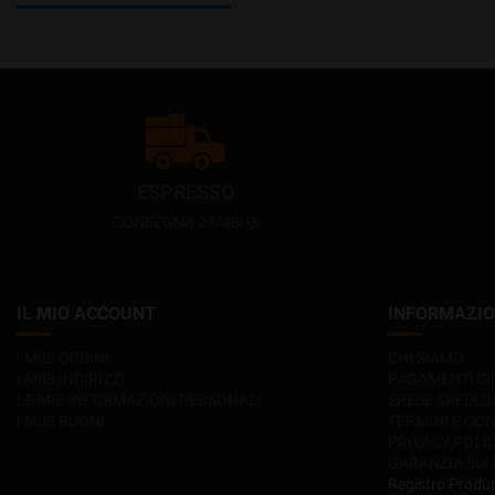
ESPRESSO
CONSEGNA 24/48HS
IL MIO ACCOUNT
INFORMAZIO
I MIEI ORDINI
CHI SIAMO
I MIEI INDIRIZZI
PAGAMENTI SI
LE MIE INFORMAZIONI PERSONALI
SPESE SPEDIZ
I MIEI BUONI
TERMINI E CON
PRIVACY POLI
GARANZIA SUI
Registro Produ