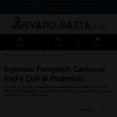
Spese Spedizione
Prodotti Selezionati per Voi | Svapoebasta
Wishlist (
0
)
Menu
Cerca
Accedi
Home
Head Coil - Resistenze - Pod
Fumytech
Ingrosso Fumytech Cartucce
Pod e Coil di Ricambio
Fornitore all'ingrosso di
cartucce pod e resistenze di ricambio
per sigarette
elettroniche
Fumytech
: catalogo B2B per rivenditori con partita IVA, negozi di
prodotti da svapo a tabaccherie.
Rilevanza
4