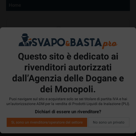
Home
4.9
Questo sito è dedicato ai
/5
36569
Recensioni
rivenditori autorizzati
dall’Agenzia delle Dogane e
10/08/2026
Sito rifornitissimo, trovi tutto quello che cerchi a prezzi
dei Monopoli.
imbattibili. Ottimi consigli. Un punto a favore per le
scontistiche e per la consegna in contrassegno che uso
sempre!
Puoi navigare sul sito e acquistare solo se sei titolare di partita IVA e hai
un’autorizzazione ADM per la vendita di Prodotti Liquidi da Inalazione (PLI).
Acquirente verificato
Dichiari di essere un rivenditore?
Si, sono un rivenditore/operatore del settore
No sono un privato