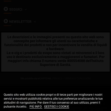
SEGUICI
NEWSLETTER
Le descrizioni e le immagini presenti su questo sito web sono
concepite per informare gli utenti su caratteristiche e
funzionalità dei prodotti e non per incentivare la vendita di liquidi
e hardware.
Le e-cig e i prodotti da svapo sono vietati ai minorenni e il loro
uso è destinato esclusivamente a maggiorenni e fumatori. Per
maggiori info chiama il numero verde 800554088 dell'Istituto
Superiore di Sanità.
Sito protetto da reCAPTCHA.
PRIVACY
-
TERMINI E CONDIZIONI
Questo sito web utilizza cookie propri e di terze parti per migliorare i nostri
servizi e mostrarti pubblicità relativa alle tue preferenze analizzando le tue
abitudini di navigazione. Per dare il tuo consenso al suo utilizzo, premi il
pulsante Accetto.
PIÚ INFO
GESTISCI I COOKIE
© SVAPOEBASTAPRO
2026 - KickKick srl - P.Iva 02259750129 - Via Gandhi 9