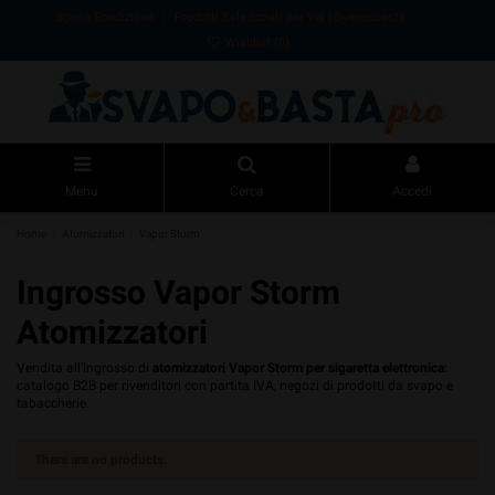
Spese Spedizione
Prodotti Selezionati per Voi | Svapoebasta
Wishlist (
0
)
Menu
Cerca
Accedi
Home
Atomizzatori
Vapor Storm
Ingrosso Vapor Storm
Atomizzatori
Vendita all'ingrosso di
atomizzatori Vapor Storm per sigaretta elettronica
:
catalogo B2B per rivenditori con partita IVA, negozi di prodotti da svapo e
tabaccherie.
There are no products.