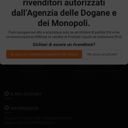
rivenditori autorizzati
dall’Agenzia delle Dogane e
dei Monopoli.
ESPRESSO
OLTRE 12000
Puoi navigare sul sito e acquistare solo se sei titolare di partita IVA e hai
CONSEGNA 24/48HS
PRODOTTI
un’autorizzazione ADM per la vendita di Prodotti Liquidi da Inalazione (PLI).
Dichiari di essere un rivenditore?
Si, sono un rivenditore/operatore del settore
No sono un privato
PAGA FACILE
SERVIZIO CLIENTI
TANTI MODI, SICURI
ASSISTENZA SUI TUOI ORDINI
IL MIO ACCOUNT
INFORMAZIONI
Registro Produttori AEE IT26030000018427
Registro Pile IT16030P00004015