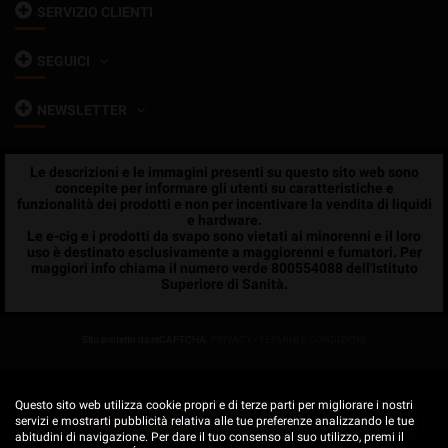
SERVIZIO CLIENTI
SEGUICI
NEWSLETTER
Le descrizioni e le immagini presenti su questo sito web sono
concepite per informare gli utenti su caratteristiche e
funzionalità dei prodotti e non per incentivare la vendita di liquidi
e hardware.
Le e-cig e i prodotti da svapo sono vietati ai minorenni e il loro
uso è destinato esclusivamente a maggiorenni e fumatori. Per
maggiori info chiama il numero verde 800554088 dell'Istituto
Superiore di Sanità.
Sito protetto da reCAPTCHA.
PRIVACY
-
TERMINI E CONDIZIONI
Questo sito web utilizza cookie propri e di terze parti per migliorare i nostri
servizi e mostrarti pubblicità relativa alle tue preferenze analizzando le tue
abitudini di navigazione. Per dare il tuo consenso al suo utilizzo, premi il