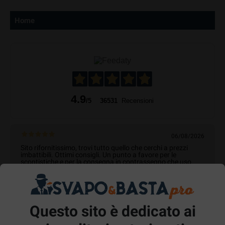
Home
4.9
/5
36531
Recensioni
06/08/2026
Sito rifornitissimo, trovi tutto quello che cerchi a prezzi
imbattibili. Ottimi consigli. Un punto a favore per le
scontistiche e per la consegna in contrassegno che uso
sempre!
Acquirente verificato
Questo sito è dedicato ai