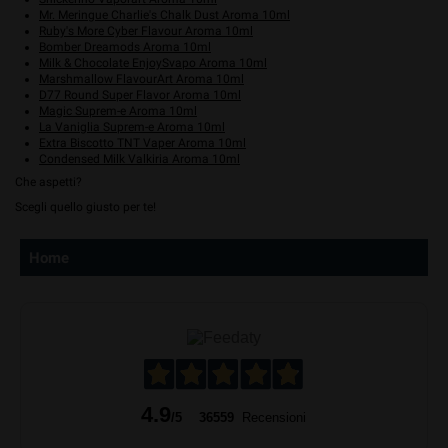
Mr. Meringue Charlie's Chalk Dust Aroma 10ml
Ruby's More Cyber Flavour Aroma 10ml
Bomber Dreamods Aroma 10ml
Milk & Chocolate EnjoySvapo Aroma 10ml
Marshmallow FlavourArt Aroma 10ml
D77 Round Super Flavor Aroma 10ml
Magic Suprem-e Aroma 10ml
La Vaniglia Suprem-e Aroma 10ml
Extra Biscotto TNT Vaper Aroma 10ml
Condensed Milk Valkiria Aroma 10ml
Che aspetti?
Scegli quello giusto per te!
Home
4.9
/5
36559
Recensioni