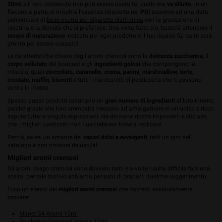
30ml
, e il loro contenuto non può essere usato tal quale ma
va diluito
: in un
flacone a parte, si mischia l'essenza (disciolta nel
PG
) assieme ad una data
percentuale di
base neutra per sigaretta elettronica
con la gradazione di
nicotina e la densità che si preferisce. Una volta fatto ciò, basterà attendere il
tempo di maturazione
indicato per ogni prodotto e il tuo liquido fai da te sarà
pronto per essere svapato!
Le caratteristiche chiave degli aromi cremosi sono la
dolcezza zuccherina
, il
corpo vellutato
del bouquet e gli
ingredienti golosi
che compongono la
miscela, quali
cioccolato, caramello, crema, panna, marshmallow, torte,
crostate, muffin, biscotti
e tutti i manicaretti di pasticceria che ti possono
venire in mente.
Spesso questi prodotti radunano un
gran numero di ingredienti
al loro interno,
poiché grazie alla loro cremosità riescono ad amalgamare in un unico e ricco
sapore tutte le singole espressioni. Ne derivano ricette imponenti e sfiziose,
che i migliori pasticceri non riuscirebbero forse a replicare.
Perciò, se sei un amante dei
vapori dolci e avvolgenti
, fatti un giro nel
catalogo e non rimarrai deluso/a!
Migliori aromi cremosi
Gli aromi svapo cremosi sono davvero tanti e a volte risulta difficile fare una
scelta: per tale motivo abbiamo pensato di proporti qualche suggerimento.
Ecco un elenco dei
migliori aromi cremosi
che dovresti assolutamente
provare:
Manet 34 Aromì 10ml
Snickerino Vaporart Aroma 10ml