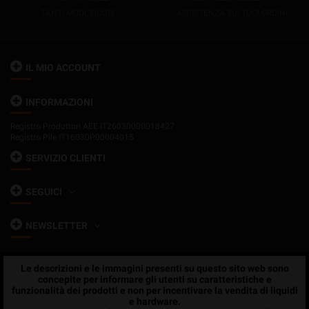
TANTI MODI, SICURI
ASSISTENZA SUI TUOI ORDINI
IL MIO ACCOUNT
INFORMAZIONI
Registro Produttori AEE IT26030000018427
Registro Pile IT16030P00004015
SERVIZIO CLIENTI
SEGUICI
NEWSLETTER
Le descrizioni e le immagini presenti su questo sito web sono
concepite per informare gli utenti su caratteristiche e
funzionalità dei prodotti e non per incentivare la vendita di liquidi
e hardware.