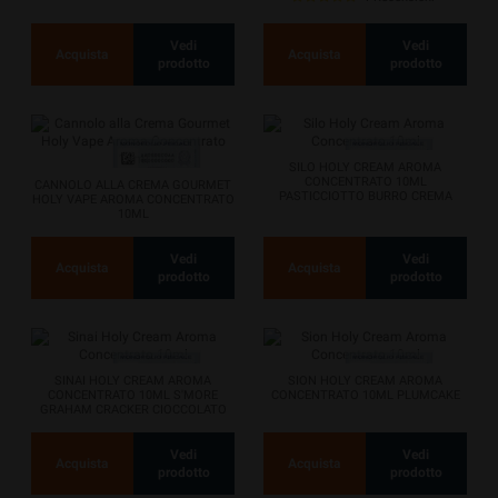
Vedi
Vedi
Acquista
Acquista
prodotto
prodotto
SILO HOLY CREAM AROMA
CONCENTRATO 10ML
CANNOLO ALLA CREMA GOURMET
PASTICCIOTTO BURRO CREMA
HOLY VAPE AROMA CONCENTRATO
AMARENA
10ML
Vedi
Vedi
Acquista
Acquista
prodotto
prodotto
SINAI HOLY CREAM AROMA
SION HOLY CREAM AROMA
CONCENTRATO 10ML S'MORE
CONCENTRATO 10ML PLUMCAKE
GRAHAM CRACKER CIOCCOLATO
MARSHMALLOW
Vedi
Vedi
Acquista
Acquista
prodotto
prodotto