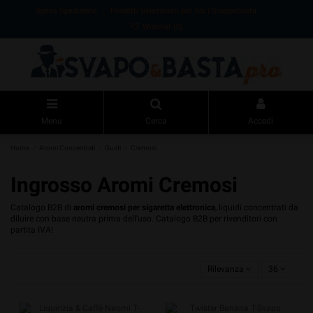
Spese Spedizione
Prodotti Selezionati per Voi | Svapoebasta
Wishlist (
0
)
Menu
Cerca
Accedi
Home
Aromi Concentrati
Gusti
Cremosi
Ingrosso Aromi Cremosi
Catalogo B2B di
aromi cremosi per sigaretta elettronica
, liquidi concentrati da
diluire con base neutra prima dell'uso. Catalogo B2B per rivenditori con
partita IVA!
Rilevanza
36