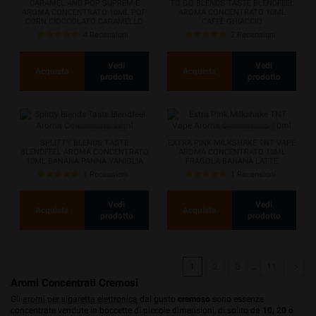
CARAMEL AND POP SUPREM-E
TO GO BLENDS TASTE BLENDFEEL
AROMA CONCENTRATO 10ML POP
AROMA CONCENTRATO 10ML
CORN CIOCCOLATO CARAMELLO
CAFFÈ GHIACCIO
SALATO
4 Recensioni
2 Recensioni
Vedi
Vedi
Acquista
Acquista
prodotto
prodotto
SPLITTY BLENDS TASTE
EXTRA PINK MILKSHAKE TNT VAPE
BLENDFEEL AROMA CONCENTRATO
AROMA CONCENTRATO 10ML
10ML BANANA PANNA VANIGLIA
FRAGOLA BANANA LATTE
CACAO
1 Recensioni
1 Recensioni
Vedi
Vedi
Acquista
Acquista
prodotto
prodotto
1
2
3
…
11
Aromi Concentrati Cremosi
Gli
aromi per sigaretta elettronica
dal gusto
cremoso
sono essenze
concentrate vendute in boccette di piccole dimensioni, di solito da
10, 20 o