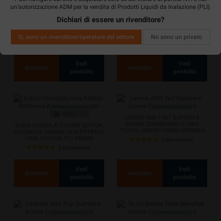
un’autorizzazione ADM per la vendita di Prodotti Liquidi da Inalazione (PLI).
Dichiari di essere un rivenditore?
DUBAI CHOCOLATE ANGEL EDITION
DUBAI CHOCOLATE BROWN
GOLDWAVE AROMA CONCENTRATO
EDITION GOLDWAVE AROMA
10ML CIOCCOLATO RUBY...
CONCENTRATO 10ML CIOCCOLATO
Si, sono un rivenditore/operatore del settore
No sono un privato
NOCCIOLA...
1 Recensioni
1 Recensioni
Vedi
Vedi
Acquista
Acquista
prodotto
prodotto
LEMON AND TART SUPREM-E
AROMA CONCENTRATO 10ML
DUBAI CHOCOLATE IVORY EDITION
TORTA LIMONE CREMA MERINGA
GOLDWAVE AROMA CONCENTRATO
10ML CIOCCOLATO CREMA
2 Recensioni
LOTUS...
2 Recensioni
Vedi
Vedi
Acquista
Acquista
prodotto
prodotto