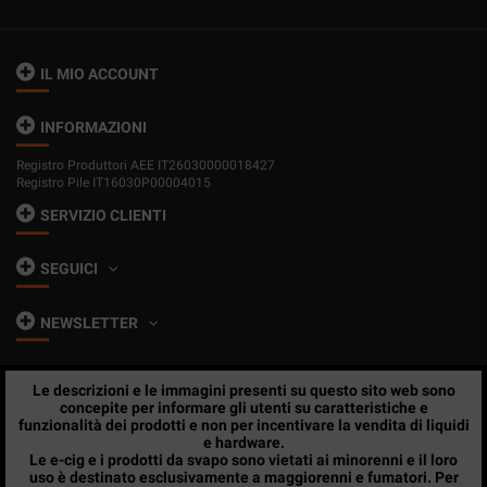
IL MIO ACCOUNT
INFORMAZIONI
Registro Produttori AEE IT26030000018427
Registro Pile IT16030P00004015
SERVIZIO CLIENTI
SEGUICI
NEWSLETTER
Le descrizioni e le immagini presenti su questo sito web sono
concepite per informare gli utenti su caratteristiche e
funzionalità dei prodotti e non per incentivare la vendita di liquidi
e hardware.
Le e-cig e i prodotti da svapo sono vietati ai minorenni e il loro
uso è destinato esclusivamente a maggiorenni e fumatori. Per