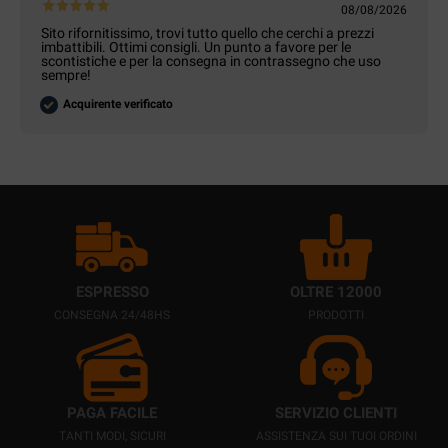
08/08/2026
Sito rifornitissimo, trovi tutto quello che cerchi a prezzi
imbattibili. Ottimi consigli. Un punto a favore per le
scontistiche e per la consegna in contrassegno che uso
sempre!
Acquirente verificato
ESPRESSO
OLTRE 12000
CONSEGNA 24/48HS
PRODOTTI
PAGA FACILE
SERVIZIO CLIENTI
TANTI MODI, SICURI
ASSISTENZA SUI TUOI ORDINI