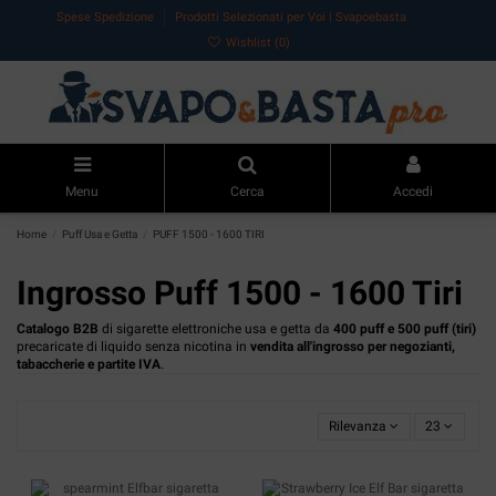
Spese Spedizione
Prodotti Selezionati per Voi | Svapoebasta
Wishlist (
0
)
Menu
Cerca
Accedi
Home
Puff Usa e Getta
PUFF 1500 - 1600 TIRI
Ingrosso Puff 1500 - 1600 Tiri
Catalogo B2B
di sigarette elettroniche usa e getta da
400 puff e 500 puff (tiri)
precaricate di liquido senza nicotina in
vendita all'ingrosso per negozianti,
tabaccherie e partite IVA
.
Rilevanza
23