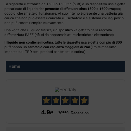
La sigaretta elettronica da 1500 o 1600 tiri (puff) è un dispositivo usa e getta
precaricato di liquido che
permette di effettuare circa 1500 o 1600 svapate
,
dopo di che smette di funzionare. Al suo interno è presente una batteria già
carica che non può essere ricaricata e il serbatoio è a sistema chiuso, perciò
non può essere riempito nuovamente.
Una volta che il liquido finisce, il dispositivo va gettato nella raccolta
differenziata RAEE (rifiuti da apparecchiature elettriche e elettroniche).
Il liquido non contiene nicotina
: tutte le sigarette usa e getta con più di 800
puff hanno un
serbatoio con capienza maggiore di 2ml
(limite massimo
imposto dall TPD per i prodotti contenenti nicotina).
Home
4.9
/5
36559
Recensioni