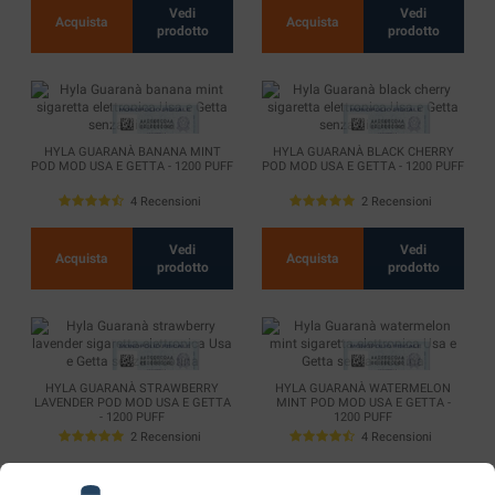
Vedi
Vedi
Acquista
Acquista
prodotto
prodotto
HYLA GUARANÀ BANANA MINT
HYLA GUARANÀ BLACK CHERRY
POD MOD USA E GETTA - 1200 PUFF
POD MOD USA E GETTA - 1200 PUFF
4 Recensioni
2 Recensioni
Vedi
Vedi
Acquista
Acquista
prodotto
prodotto
HYLA GUARANÀ STRAWBERRY
HYLA GUARANÀ WATERMELON
LAVENDER POD MOD USA E GETTA
MINT POD MOD USA E GETTA -
- 1200 PUFF
1200 PUFF
2 Recensioni
4 Recensioni
Vedi
Vedi
Acquista
Acquista