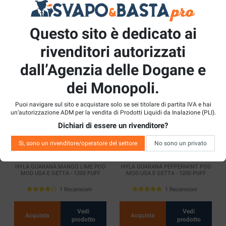
prodotto
prodotto
Questo sito è dedicato ai
rivenditori autorizzati
HYLA GUARANÀ COCONUT LIME
HYLA GUARANÀ LYCHEE ALOE
dall’Agenzia delle Dogane e
POD MOD USA E GETTA - 1200 PUFF
MINT POD MOD USA E GETTA -
1200 PUFF
2 Recensioni
dei Monopoli.
Vedi
Vedi
Puoi navigare sul sito e acquistare solo se sei titolare di partita IVA e hai
Acquista
Acquista
prodotto
prodotto
un’autorizzazione ADM per la vendita di Prodotti Liquidi da Inalazione (PLI).
Dichiari di essere un rivenditore?
Si, sono un rivenditore/operatore del settore
No sono un privato
HYLA GUARANÀ MANGO LIME POD
HYLA GUARANÀ PEPPERMINT POD
MOD USA E GETTA - 1200 PUFF
MOD USA E GETTA - 1200 PUFF
1 Recensioni
1 Recensioni
Vedi
Vedi
Acquista
Acquista
prodotto
prodotto