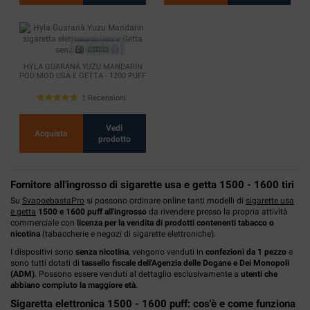
HYLA GUARANÀ YUZU MANDARIN
POD MOD USA E GETTA - 1200 PUFF
1 Recensioni
Vedi
Acquista
prodotto
Fornitore all'ingrosso di sigarette usa e getta 1500 - 1600 tiri
Su
SvapoebastaPro
si possono ordinare online tanti modelli di
sigarette usa
e getta
1500 e 1600 puff all'ingrosso
da rivendere presso la propria attività
commerciale con
licenza per la vendita di prodotti contenenti tabacco o
nicotina
(tabaccherie e negozi di sigarette elettroniche).
I dispositivi sono
senza nicotina
, vengono venduti in
confezioni da 1 pezzo
e
sono tutti dotati di
tassello fiscale dell'Agenzia delle Dogane e Dei Monopoli
(ADM)
. Possono essere venduti al dettaglio esclusivamente a
utenti che
abbiano compiuto la maggiore età
.
Sigaretta elettronica 1500 - 1600 puff: cos'è e come funziona