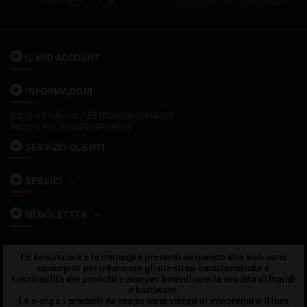
TANTI MODI, SICURI
ASSISTENZA SUI TUOI ORDINI
IL MIO ACCOUNT
INFORMAZIONI
Registro Produttori AEE IT26030000018427
Registro Pile IT16030P00004015
SERVIZIO CLIENTI
SEGUICI
NEWSLETTER
Le descrizioni e le immagini presenti su questo sito web sono
concepite per informare gli utenti su caratteristiche e
funzionalità dei prodotti e non per incentivare la vendita di liquidi
e hardware.
Le e-cig e i prodotti da svapo sono vietati ai minorenni e il loro