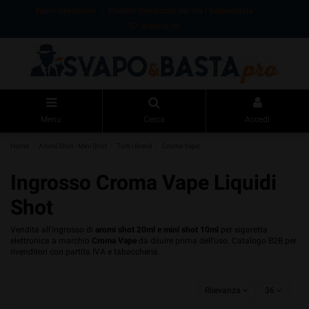
Spese Spedizione
Prodotti Selezionati per Voi | Svapoebasta
Wishlist (
0
)
Menu
Cerca
Accedi
Home
Aromi Shot - Mini Shot
Tutti i Brand
Croma Vape
Ingrosso Croma Vape Liquidi
Shot
Vendita all'ingrosso di
aromi shot 20ml e mini shot 10ml
per sigaretta
elettronica a marchio
Croma Vape
da diluire prima dell'uso. Catalogo B2B per
rivenditori con partita IVA e tabaccherie.
Rilevanza
36