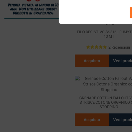
FILO RESISTIVO SS316L FUMYT
10 MT
2 Recensioni
Acquista
Vedi prod
GRENADE COTTON FALLOUT V
STRISCE COTONE ORGANICO 
STOPPINO
Acquista
Vedi prod