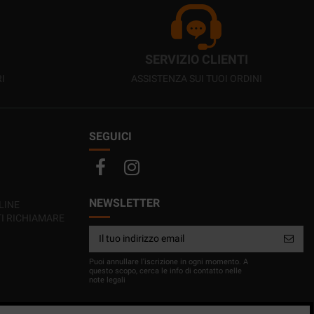
SERVIZIO CLIENTI
I
ASSISTENZA SUI TUOI ORDINI
SEGUICI
NEWSLETTER
LINE
TI RICHIAMARE
Puoi annullare l'iscrizione in ogni momento. A
questo scopo, cerca le info di contatto nelle
note legali