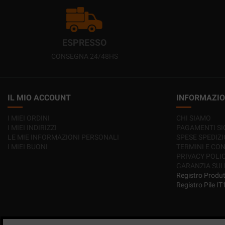
ESPRESSO
CONSEGNA 24/48HS
IL MIO ACCOUNT
INFORMAZIO
I MIEI ORDINI
CHI SIAMO
I MIEI INDIRIZZI
PAGAMENTI SI
LE MIE INFORMAZIONI PERSONALI
SPESE SPEDIZ
I MIEI BUONI
TERMINI E CON
PRIVACY POLI
GARANZIA SUI
Registro Produ
Registro Pile 