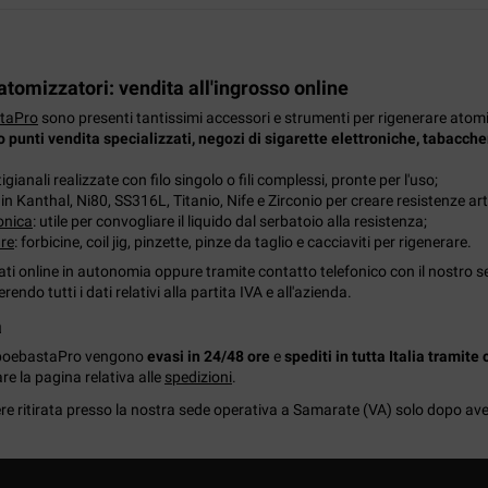
atomizzatori: vendita all'ingrosso online
taPro
sono presenti tantissimi accessori e strumenti per rigenerare atomizz
 punti vendita specializzati, negozi di sigarette elettroniche, tabaccher
rtigianali realizzate con filo singolo o fili complessi, pronte per l'uso;
lo in Kanthal, Ni80, SS316L, Titanio, Nife e Zirconio per creare resistenze art
onica
: utile per convogliare il liquido dal serbatoio alla resistenza;
are
: forbicine, coil jig, pinzette, pinze da taglio e cacciaviti per rigenerare.
ti online in autonomia oppure tramite contatto telefonico con il nostro ser
rendo tutti i dati relativi alla partita IVA e all'azienda.
a
vapoebastaPro vengono
evasi in 24/48 ore
e
spediti in tutta Italia tramite
re la pagina relativa alle
spedizioni
.
ere ritirata presso la nostra sede operativa a Samarate (VA) solo dopo ave