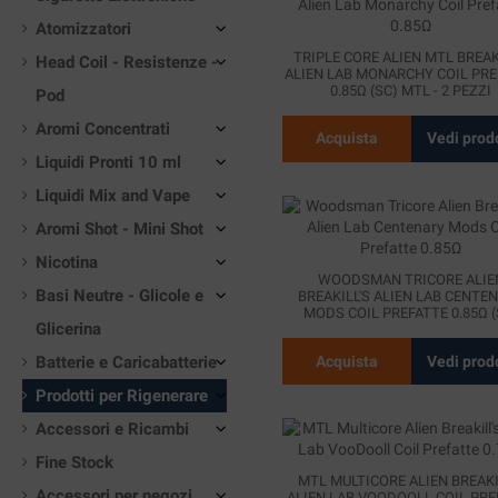
Atomizzatori
TRIPLE CORE ALIEN MTL BREAK
Head Coil - Resistenze -
ALIEN LAB MONARCHY COIL PRE
0.85Ω (SC) MTL - 2 PEZZI
Pod
Aromi Concentrati
Acquista
Vedi prod
Liquidi Pronti 10 ml
Liquidi Mix and Vape
Aromi Shot - Mini Shot
Nicotina
WOODSMAN TRICORE ALIE
Basi Neutre - Glicole e
BREAKILL'S ALIEN LAB CENTE
MODS COIL PREFATTE 0.85Ω (
Glicerina
MTL...
Acquista
Vedi prod
Batterie e Caricabatterie
Prodotti per Rigenerare
Accessori e Ricambi
Fine Stock
MTL MULTICORE ALIEN BREAKI
Accessori per negozi
ALIEN LAB VOODOOLL COIL PRE