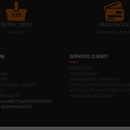
OLTRE 12000
PAGA FACILE
PRODOTTI
TANTI MODI, SICUR
NI
SERVIZIO CLIENTI
CONTATTACI
CURI
DICONO DI NOI
IONE
FAQ DOMANDE FREQUENTI
DIZIONI DI VENDITA
TUTTE LE MIGLIORI MARCHE ON
CY
HAI BISOGNO ASSISTENZA? FAT
 PRODOTTI
SCHEDE SICUREZZA SDS
ttori AEE IT26030000018427
IT16030P00004015