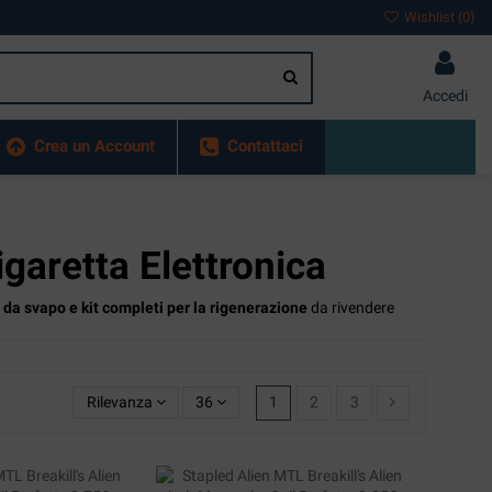
Wishlist (
0
)
Accedi
Crea un Account
Contattaci
garetta Elettronica
one da svapo e kit completi per la rigenerazione
da rivendere
Rilevanza
36
1
2
3