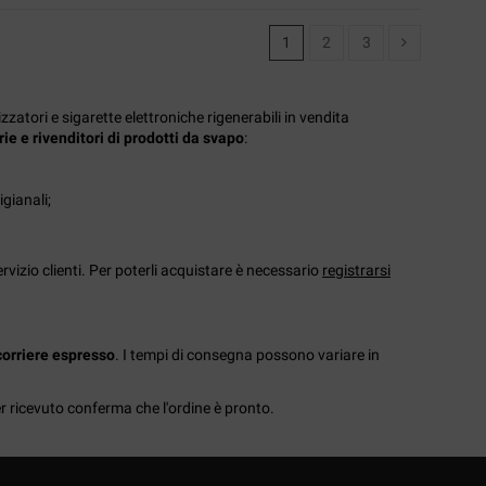
1
2
3
atori e sigarette elettroniche rigenerabili in vendita
ie e rivenditori di prodotti da svapo
:
igianali;
vizio clienti. Per poterli acquistare è necessario
registrarsi
 corriere espresso
. I tempi di consegna possono variare in
r ricevuto conferma che l'ordine è pronto.