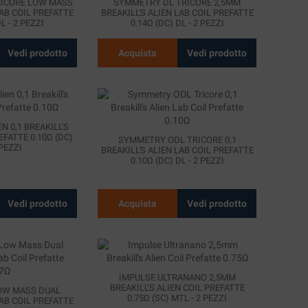
RICORE LOW MASS
SYMMETRY DL TRICORE 2,5MM
LAB COIL PREFATTE
BREAKILL'S ALIEN LAB COIL PREFATTE
L - 2 PEZZI
0.14Ω (DC) DL - 2 PEZZI
Vedi prodotto
Acquista
Vedi prodotto
N 0,1 BREAKILL'S
EFATTE 0.10Ω (DC)
SYMMETRY ODL TRICORE 0,1
 PEZZI
BREAKILL'S ALIEN LAB COIL PREFATTE
0.10Ω (DC) DL - 2 PEZZI
Vedi prodotto
Acquista
Vedi prodotto
IMPULSE ULTRANANO 2,5MM
BREAKILL'S ALIEN COIL PREFATTE
OW MASS DUAL
0.75Ω (SC) MTL - 2 PEZZI
LAB COIL PREFATTE