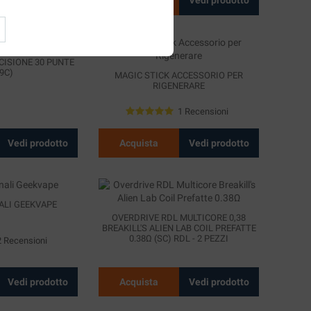
CISIONE 30 PUNTE
9C)
MAGIC STICK ACCESSORIO PER
RIGENERARE
1 Recensioni
Vedi prodotto
Acquista
Vedi prodotto
ALI GEEKVAPE
OVERDRIVE RDL MULTICORE 0,38
BREAKILL'S ALIEN LAB COIL PREFATTE
0.38Ω (SC) RDL - 2 PEZZI
2 Recensioni
Vedi prodotto
Acquista
Vedi prodotto