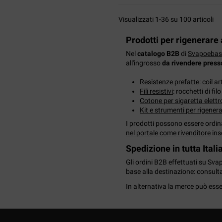
Visualizzati 1-36 su 100 articoli
Prodotti per rigenerare 
Nel
catalogo B2B
di
Svapoebas
all'ingrosso
da rivendere presso
Resistenze prefatte
: coil a
Fili resistivi
: rocchetti di fi
Cotone per sigaretta elettr
Kit e strumenti per rigener
I prodotti possono essere ordina
nel portale come rivenditore
inse
Spedizione in tutta Itali
Gli ordini B2B effettuati su S
base alla destinazione: consulta
In alternativa la merce può ess