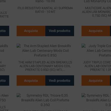
FILO RESISTIVO KANTAL A1 SUPREMA
MULTICORE ALIEN
RATIO - 10 MT
ALIEN LAB MONARC
ILL'S
0.75Ω (SC) M
FATTE
otto
Acquista
Vedi prodotto
Acquista
N
THE ARM STAPLED ALIEN BREAKILL'S
JUDY TRIPLE CORE 
NARY
ALIEN LAB CENTENARY MODS COIL
ALIEN LAB CENTE
SC)
PREFATTE 0.85Ω (SC) MTL...
PREFATTE 1.05
otto
Acquista
Vedi prodotto
Acquista
LL'S
FATTE