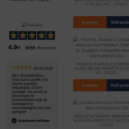
0.75Ω (SC) MTL - 2 PEZZI
Acquista
Vedi prod
4.9
/5
36559
Recensioni
PRISM DL STAPLED 0,12 BREAK
ALIEN LAB COIL PREFATTE 0.12Ω
08/08/2026
DL - 2 PEZZI
Sito rifornitissimo,
trovi tutto quello che
cerchi a prezzi
Acquista
Vedi prod
imbattibili. Ottimi
consigli. Un punto a
favore per le
scontistiche e per la
consegna in
contrassegno che uso
sempre!
IMPULSE ULTRANANO 2MM BREA
ALIEN COIL PREFATTE 0.75Ω (SC)
Acquirente verificato
2 PEZZI