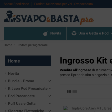
Spese Spedizione
Prodotti Selezionati per Voi | Svapoebasta
Novità
Usa e Getta e Pod
Home
Prodotti per Rigenerare
Ingrosso Kit 
Home
Vendita all'ingrosso
di strumenti 
Novità
presso il proprio sito o negozio di 
Bundle - Promo
Kit con Pod Precaricate
Pod Precaricate
Puff Usa e Getta
Sigarette Elettroniche