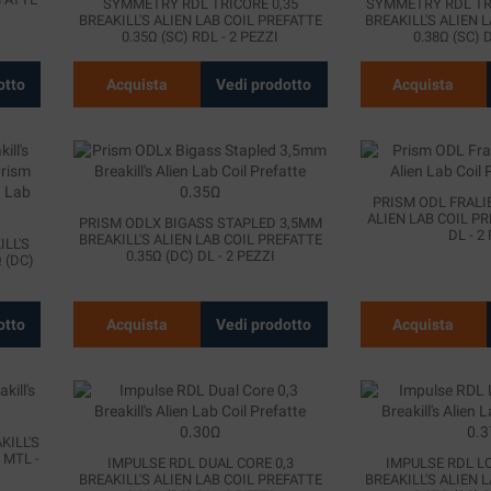
SYMMETRY RDL TRICORE 0,35
SYMMETRY RDL T
BREAKILL'S ALIEN LAB COIL PREFATTE
BREAKILL'S ALIEN 
0.35Ω (SC) RDL - 2 PEZZI
0.38Ω (SC) D
otto
Acquista
Vedi prodotto
Acquista
PRISM ODL FRALIE
ALIEN LAB COIL PR
PRISM ODLX BIGASS STAPLED 3,5MM
DL - 2
BREAKILL'S ALIEN LAB COIL PREFATTE
ILL'S
0.35Ω (DC) DL - 2 PEZZI
 (DC)
otto
Acquista
Vedi prodotto
Acquista
KILL'S
 MTL -
IMPULSE RDL DUAL CORE 0,3
IMPULSE RDL L
BREAKILL'S ALIEN LAB COIL PREFATTE
BREAKILL'S ALIEN 