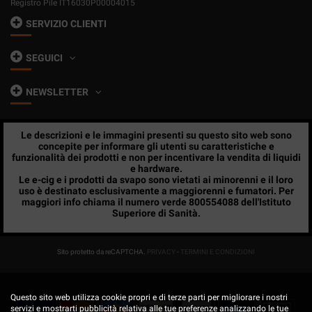
Registro Pile IT16030P00004015
SERVIZIO CLIENTI
SEGUICI
NEWSLETTER
Le descrizioni e le immagini presenti su questo sito web sono
concepite per informare gli utenti su caratteristiche e
funzionalità dei prodotti e non per incentivare la vendita di liquidi
e hardware.
Le e-cig e i prodotti da svapo sono vietati ai minorenni e il loro
uso è destinato esclusivamente a maggiorenni e fumatori. Per
maggiori info chiama il numero verde 800554088 dell'Istituto
Superiore di Sanità.
Sito protetto da reCAPTCHA.
PRIVACY
-
TERMINI E CONDIZIONI
Questo sito web utilizza cookie propri e di terze parti per migliorare i nostri
servizi e mostrarti pubblicità relativa alle tue preferenze analizzando le tue