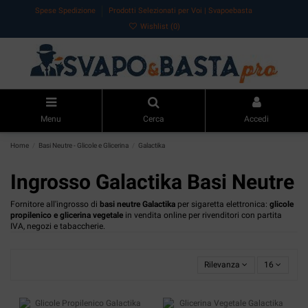
Spese Spedizione
Prodotti Selezionati per Voi | Svapoebasta
Wishlist (
0
)
Menu
Cerca
Accedi
Home
Basi Neutre - Glicole e Glicerina
Galactika
Ingrosso Galactika Basi Neutre
Fornitore all'ingrosso di
basi neutre Galactika
per sigaretta elettronica:
glicole
propilenico e glicerina vegetale
in vendita online per rivenditori con partita
IVA, negozi e tabaccherie.
Rilevanza
16