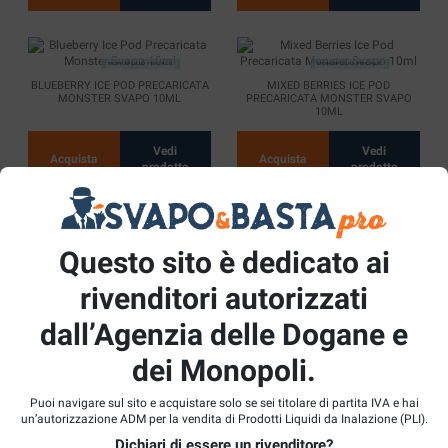
BLUEBERRY ICE POD PRECARICATA
MIXED BERRIES ICE POD
MONSTER SVAPO 10ML
PRECARICATA MONSTER SVAPO
10ML
Vedi
Vedi
Acquista
Acquista
prodotto
prodotto
Questo sito è dedicato ai
TRIPLE MANGO ICE POD
WATERMELON RASPBERRY ICE POD
PRECARICATA MONSTER SVAPO
PRECARICATA MONSTER SVAPO
10ML
10ML
rivenditori autorizzati
dall’Agenzia delle Dogane e
Vedi
Vedi
Acquista
Acquista
prodotto
prodotto
dei Monopoli.
Puoi navigare sul sito e acquistare solo se sei titolare di partita IVA e hai
un’autorizzazione ADM per la vendita di Prodotti Liquidi da Inalazione (PLI).
MINT POD PRECARICATA MONSTER
Dichiari di essere un rivenditore?