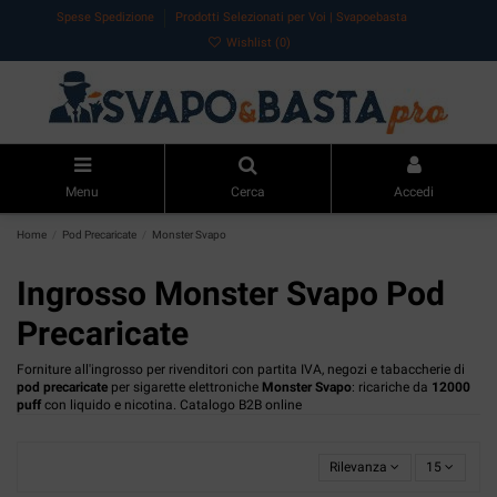
Spese Spedizione
Prodotti Selezionati per Voi | Svapoebasta
Wishlist (
0
)
Menu
Cerca
Accedi
Home
Pod Precaricate
Monster Svapo
Ingrosso Monster Svapo Pod
Precaricate
Forniture all'ingrosso per rivenditori con partita IVA, negozi e tabaccherie di
pod precaricate
per sigarette elettroniche
Monster Svapo
: ricariche da
12000
puff
con liquido e nicotina. Catalogo B2B online
Rilevanza
15