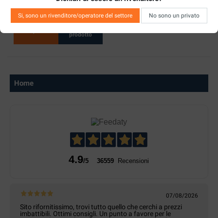
SVAPO 10ML
Si, sono un rivenditore/operatore del settore
No sono un privato
Vedi
Acquista
prodotto
Home
4.9
/5
36559
Recensioni
07/08/2026
Sito rifornitissimo, trovi tutto quello che cerchi a prezzi
imbattibili. Ottimi consigli. Un punto a favore per le