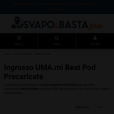
Spese Spedizione
Prodotti Selezionati per Voi | Svapoebasta
Wishlist (
0
)
Menu
Cerca
Accedi
Home
Pod Precaricate
UMA.mi - Beat
Ingrosso UMA.mi Beat Pod
Precaricate
Distribuzione all'ingrosso di
pod precaricate di liquido
per sigarette
elettroniche
UMA.mi
Beat
: catalogo B2B per rivenditori con partita IVA, negozi
e tabaccherie.
Rilevanza
10