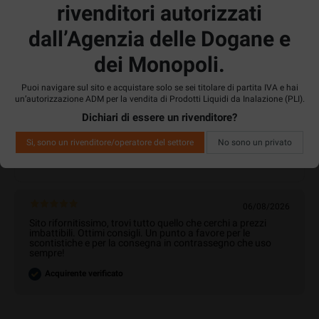
rivenditori autorizzati
dall’Agenzia delle Dogane e
Home
dei Monopoli.
Puoi navigare sul sito e acquistare solo se sei titolare di partita IVA e hai
un’autorizzazione ADM per la vendita di Prodotti Liquidi da Inalazione (PLI).
Dichiari di essere un rivenditore?
Si, sono un rivenditore/operatore del settore
No sono un privato
4.9
/5
36531
Recensioni
06/08/2026
Sito rifornitissimo, trovi tutto quello che cerchi a prezzi
imbattibili. Ottimi consigli. Un punto a favore per le
scontistiche e per la consegna in contrassegno che uso
sempre!
Acquirente verificato