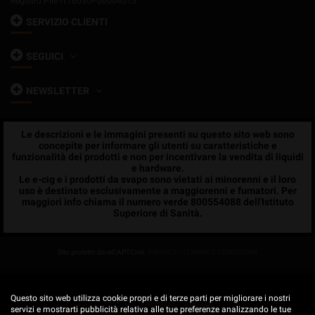
Registro Pile IT16030P00004015
SERVIZIO CLIENTI
SEGUICI
NEWSLETTER
Le descrizioni e le immagini presenti su questo sito web sono
concepite per informare gli utenti su caratteristiche e
funzionalità dei prodotti e non per incentivare la vendita di liquidi
e hardware.
Le e-cig e i prodotti da svapo sono vietati ai minorenni e il loro
uso è destinato esclusivamente a maggiorenni e fumatori. Per
maggiori info chiama il numero verde 800554088 dell'Istituto
Superiore di Sanità.
Sito protetto da reCAPTCHA.
PRIVACY
-
TERMINI E CONDIZIONI
Questo sito web utilizza cookie propri e di terze parti per migliorare i nostri
servizi e mostrarti pubblicità relativa alle tue preferenze analizzando le tue