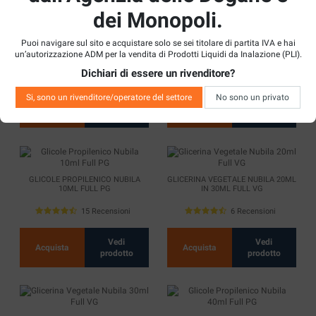
dei Monopoli.
GLICERINA VEGETALE NUBILA 1
GLICOLE PROPILENICO NUBILA
Puoi navigare sul sito e acquistare solo se sei titolare di partita IVA e hai
LITRO FULL VG
500ML FULL PG
un’autorizzazione ADM per la vendita di Prodotti Liquidi da Inalazione (PLI).
Dichiari di essere un rivenditore?
21 Recensioni
25 Recensioni
Si, sono un rivenditore/operatore del settore
No sono un privato
Vedi
Vedi
Acquista
Acquista
prodotto
prodotto
GLICOLE PROPILENICO NUBILA
GLICERINA VEGETALE NUBILA 20ML
10ML FULL PG
IN 30ML FULL VG
15 Recensioni
6 Recensioni
Vedi
Vedi
Acquista
Acquista
prodotto
prodotto