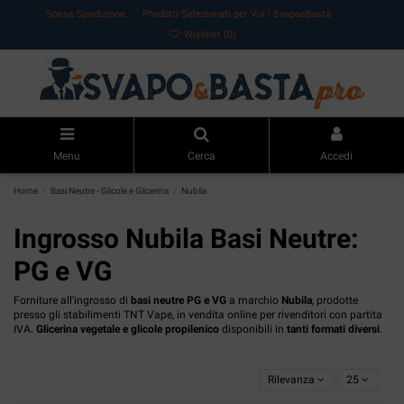
Spese Spedizione
Prodotti Selezionati per Voi | Svapoebasta
Wishlist (
0
)
Menu
Cerca
Accedi
Home
Basi Neutre - Glicole e Glicerina
Nubila
Ingrosso Nubila Basi Neutre:
PG e VG
Forniture all'ingrosso di
basi neutre PG e VG
a marchio
Nubila
, prodotte
presso gli stabilimenti TNT Vape, in vendita online per rivenditori con partita
IVA.
Glicerina vegetale e glicole propilenico
disponibili in
tanti formati diversi
.
Rilevanza
25