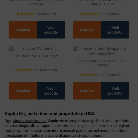
AVOCADO BABY VAPTIO POD MOD
COSMO NEBULA VAPTIO KIT
1100MAH
COMPLETO 25W
6 Recensioni
7 Recensioni
Vedi
Vedi
Acquista
Acquista
prodotto
prodotto
COSMO 2 VAPTIO KIT 25W
COSMO VAPTIO STARTER KIT
1500MAH
47 Recensioni
14 Recensioni
Vedi
Vedi
Acquista
Acquista
prodotto
prodotto
Vaptio Kit, pod e box mod progettate in USA
Ogni
sigaretta elettronica
Vaptio
viene progettata negli Stati Uniti e prodotta
con tecnologie all'avanguardia, strutture intelligenti e utilizzando le migliori
materie prime. I device sono infatti pensati per durare nel tempo ed offrire
prestazioni ottimali sia in svapo di guancia che polmonare.