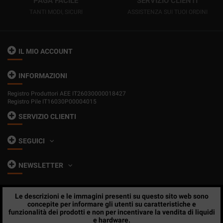
PAGA FACILE
SERVIZIO CLIENTI
TANTI MODI, SICURI
ASSISTENZA SUI TUOI ORDINI
IL MIO ACCOUNT
INFORMAZIONI
Registro Produttori AEE IT26030000018427
Registro Pile IT16030P00004015
SERVIZIO CLIENTI
SEGUICI
NEWSLETTER
Le descrizioni e le immagini presenti su questo sito web sono
concepite per informare gli utenti su caratteristiche e
funzionalità dei prodotti e non per incentivare la vendita di liquidi
e hardware.