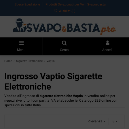
Spese Spedizione
Prodotti Selezionati per Voi | Svapoebasta
Wishlist (
0
)
Menu
Cerca
Accedi
Home
Sigarette Elettroniche
Vaptio
Ingrosso
Vaptio Sigarette
Elettroniche
Vendita all'ingrosso di
sigarette elettroniche Vaptio
in vendita online per
negozi, rivenditori con partita IVA e tabaccherie. Catalogo B2B online con
spedizioni in tutta Italia
Rilevanza
8