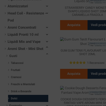
Atomizzatori
STRAWBERRY CANDY MONS
SVAPO LIQUIDO SHOT 20M
Head Coil - Resistenze -
CARAMELLA FRAGOLA
Pod
Acquista
Vedi prod
Aromi Concentrati
Liquidi Pronti 10 ml
Liquidi Mix and Vape
Aromi Shot - Mini Shot
GUM GUM TENX FLAVOURART LI
SHOT 20ML
Gusti
1 Recensioni
Tabaccosi
Fruttati
Acquista
Vedi prod
Cremosi
Freschi e Mentolati
Drink e Bevande
Dolci
COOKIE DOUGH DESSERTS FERO
FANTASI VAPE AROMA MINI S
Formato