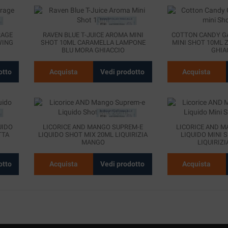
RAGE
RAVEN BLUE T-JUICE AROMA MINI
COTTON CANDY G
WING
SHOT 10ML CARAMELLA LAMPONE
MINI SHOT 10ML 
BLU MORA GHIACCIO
GHIA
otto
Acquista
Vedi prodotto
Acquista
UIDO
LICORICE AND MANGO SUPREM-E
LICORICE AND M
TTA
LIQUIDO SHOT MIX 20ML LIQUIRIZIA
LIQUIDO MINI 
MANGO
LIQUIRIZ
otto
Acquista
Vedi prodotto
Acquista