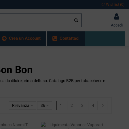
Wishlist (
0
)
Accedi
Crea un Account
Contattaci
 Bon Bon
ica da diluire prima dell'uso. Catalogo B2B per tabaccherie e
Rilevanza
36
1
2
3
4