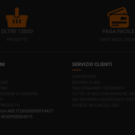
OLTRE 12000
PAGA FACILE
PRODOTTI
TANTI MODI, SICUR
NI
SERVIZIO CLIENTI
CONTATTACI
CURI
DICONO DI NOI
IONE
FAQ DOMANDE FREQUENTI
DIZIONI DI VENDITA
TUTTE LE MIGLIORI MARCHE ON
CY
HAI BISOGNO ASSISTENZA? FAT
 PRODOTTI
SCHEDE SICUREZZA SDS
ttori AEE IT26030000018427
IT16030P00004015