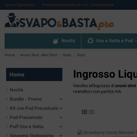
Spese Spedizione
Prodotti Selezionati per Voi | Svapoebasta
Novità
Usa e Getta e Pod
Home
Aromi Shot - Mini Shot
Gusti
Dolci
Ingrosso Liqu
Home
Vendita all'ingrosso di
aromi shot
Novità
rivenditori con partita IVA.
Bundle - Promo
Kit con Pod Precaricate
Pod Precaricate
Puff Usa e Getta
Sigarette Elettroniche