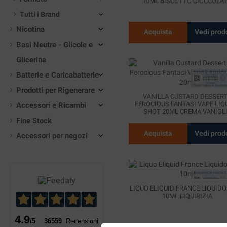
10ML BISCOTTO CIOCCOLA
Tutti i Brand
Nicotina
Acquista
Vedi prod
Basi Neutre - Glicole e
Glicerina
Batterie e Caricabatterie
Prodotti per Rigenerare
VANILLA CUSTARD DESSER
FEROCIOUS FANTASI VAPE LIQ
Accessori e Ricambi
SHOT 20ML CREMA VANIGL
Fine Stock
Acquista
Vedi prod
Accessori per negozi
LIQUO ELIQUID FRANCE LIQUID
10ML LIQUIRIZIA
4.9
/5
36559
Recensioni