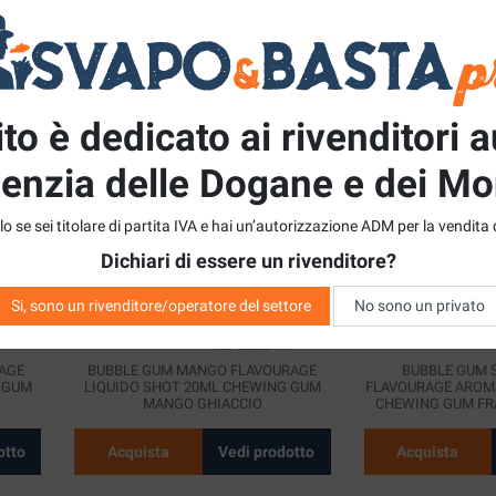
otto
Acquista
Vedi prodotto
Acquista
to è dedicato ai rivenditori a
RAGE
BUBBLE GUM BLACKCURRANT
BUBBLE GUM LYC
 GUM
FLAVOURAGE LIQUIDO SHOT 20ML
AROMA MINI SHO
genzia delle Dogane e dei Mo
CHEWING GUM RIBES NERO GHIACCIO
GUM LITCHI
o se sei titolare di partita IVA e hai un’autorizzazione ADM per la vendita 
otto
Acquista
Vedi prodotto
Acquista
Dichiari di essere un rivenditore?
Si, sono un rivenditore/operatore del settore
No sono un privato
AGE
BUBBLE GUM MANGO FLAVOURAGE
BUBBLE GUM
 GUM
LIQUIDO SHOT 20ML CHEWING GUM
FLAVOURAGE AROMA
MANGO GHIACCIO
CHEWING GUM FR
otto
Acquista
Vedi prodotto
Acquista